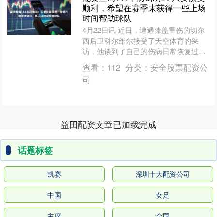
顺利，希望在赛季末获得一些上场
时间帮助球队
4月22日讯 近日，遭遇膝盖重伤的切尔
西后卫科尔维尔接受了天空体育的采
访，他谈到了自己的伤病日常恢复过
程。 对我们来说，这次探访特别令人激
查看：
112
分类：
安全股票配资公
动，能近距离看到你康复....
司
益田配资文章已加载完成
话题标签
凯赛
深圳十大配资公司
中国
女足
主席
全国