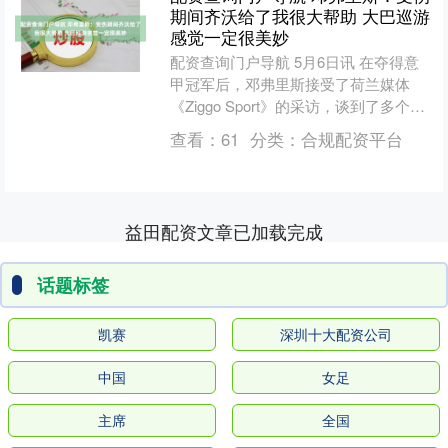
期间齐沃给了我很大帮助 大巴巡游
感觉一定很美妙
配资查询门户导航 5月6日讯 在夺得意
甲冠军后，邓弗里斯接受了荷兰媒体
《Ziggo Sport》的采访，谈到了多个话
题。 关于本赛季因伤休战数月 “那是一
查看：
61
分类：
合规配资平台
段非常....
益田配资文章已加载完成
话题标签
凯赛
深圳十大配资公司
中国
女足
主席
全国